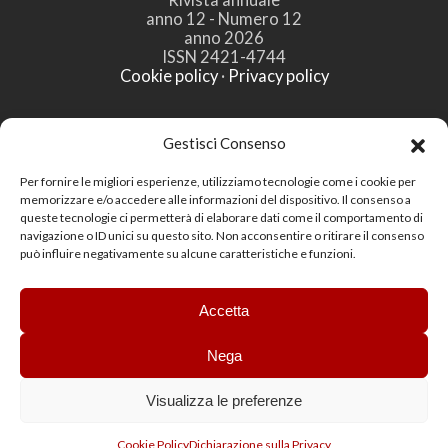
anno 12 - Numero 12
anno 2026
ISSN 2421-4744
Cookie policy
·
Privacy policy
Editore:
Gestisci Consenso
G.B. Palumbo & C. Editore S.p.A.
Via Ricasoli, 59
Per fornire le migliori esperienze, utilizziamo tecnologie come i cookie per
90139 Palermo
memorizzare e/o accedere alle informazioni del dispositivo. Il consenso a
https://www.palumboeditore.it
queste tecnologie ci permetterà di elaborare dati come il comportamento di
navigazione o ID unici su questo sito. Non acconsentire o ritirare il consenso
Powered by:
può influire negativamente su alcune caratteristiche e funzioni.
PalumboEditore
divisionedigitale
email:
redazione@palumboeditore.com
Accetta
WebMaster: Vincenzo Patricolo
Grafica:
Salvatore Leto
Nega
Visualizza le preferenze
Cookie Policy
Dichiarazione sulla Privacy