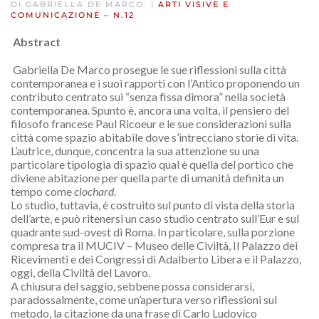
DI GABRIELLA DE MARCO. |
ARTI VISIVE E
COMUNICAZIONE – N.12
Abstract
Gabriella De Marco prosegue le sue riflessioni sulla città
contemporanea e i suoi rapporti con l’Antico proponendo un
contributo centrato sui “senza fissa dimora” nella società
contemporanea. Spunto è, ancora una volta, il pensiero del
filosofo francese Paul Ricoeur e le sue considerazioni sulla
città come spazio abitabile dove s’intrecciano storie di vita.
L’autrice, dunque, concentra la sua attenzione su una
particolare tipologia di spazio qual è quella del portico che
diviene abitazione per quella parte di umanità definita un
tempo come
clochard.
Lo studio, tuttavia, è costruito sul punto di vista della storia
dell’arte, e può ritenersi un caso studio centrato sull’Eur e sul
quadrante sud-ovest di Roma. In particolare, sulla porzione
compresa tra il MUCIV – Museo delle Civiltà, Il Palazzo dei
Ricevimenti e dei Congressi di Adalberto Libera e il Palazzo,
oggi, della Civiltà del Lavoro.
A chiusura del saggio, sebbene possa considerarsi,
paradossalmente, come un’apertura verso riflessioni sul
metodo, la citazione da una frase di Carlo Ludovico