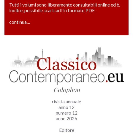
Tutti i volumi sono liberamente consultabili online ed è,
inoltre, possibile scaricarli in formato PDF.
continua…
Colophon
rivista annuale
anno 12
numero 12
anno 2026
Editore